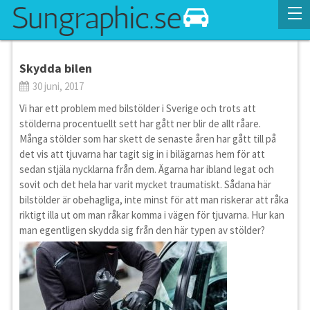
Skydda bilen
30 juni, 2017
Vi har ett problem med bilstölder i Sverige och trots att
stölderna procentuellt sett har gått ner blir de allt råare.
Många stölder som har skett de senaste åren har gått till på
det vis att tjuvarna har tagit sig in i bilägarnas hem för att
sedan stjäla nycklarna från dem. Ägarna har ibland legat och
sovit och det hela har varit mycket traumatiskt. Sådana här
bilstölder är obehagliga, inte minst för att man riskerar att råka
riktigt illa ut om man råkar komma i vägen för tjuvarna. Hur kan
man egentligen skydda sig från den här typen av stölder?